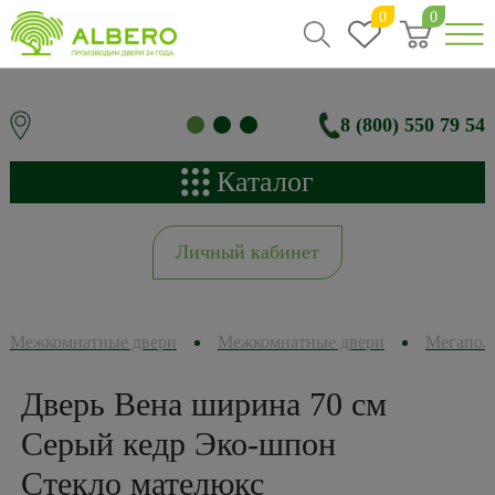
0
0
8 (800) 550 79 54
Каталог
Личный кабинет
Межкомнатные двери
Межкомнатные двери
Мегапол
Дверь Вена ширина 70 см
Серый кедр Эко-шпон
Стекло мателюкс