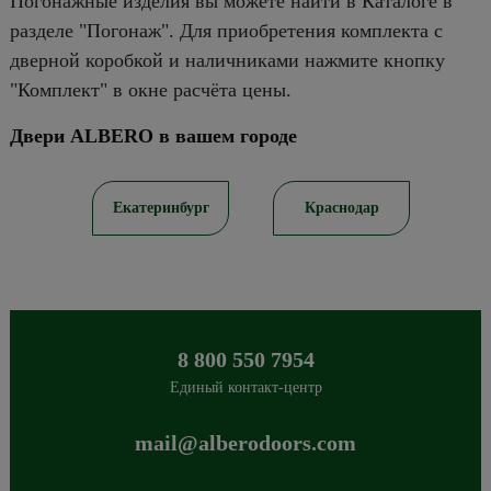
Погонажные изделия вы можете найти в Каталоге в
разделе "Погонаж". Для приобретения комплекта с
дверной коробкой и наличниками нажмите кнопку
"Комплект" в окне расчёта цены.
Двери ALBERO в вашем городе
ов
Екатеринбург
Краснодар
8 800 550 7954
Единый контакт-центр
mail@alberodoors.com