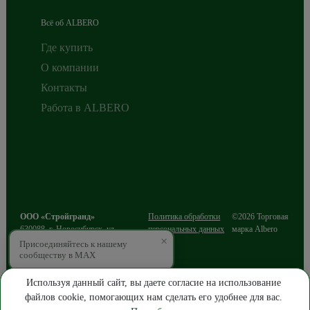
Всё об ALBERO
Где купить
О компании
Контакты
Работа в ALBERO
ООО «Стройгранд»
Политика обработки
©2026 Торговая
630088
,
г. Новосибирск
,
ул.
персональных данных
марка Albero
×
Сибиряков-Гвардейцев, д.49/3, этаж
Присоединяйтесь к нашему
2
сообществу в MAX
ИНН 5403216812
ОГРН 1085403016643
Используя данный сайт, вы даете согласие на использование
файлов cookie, помогающих нам сделать его удобнее для вас.
ПРОДВИЖЕНИЕ САЙТА