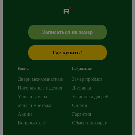
Albero
Сибиряков-Гвардейцев 49/3
630088
Новосибирск
,
+7 800 765 43 42
mail@alberodoors.com
,
Записаться на замер
Где купить?
Каталог
Покупателям
Двери межкомнатные
Замер проёмов
Погонажные изделия
Доставка
Услуги замера
Установка дверей
Услуги монтажа
Оплата
Акции
Гарантия
Вопрос-ответ
Обмен и возврат