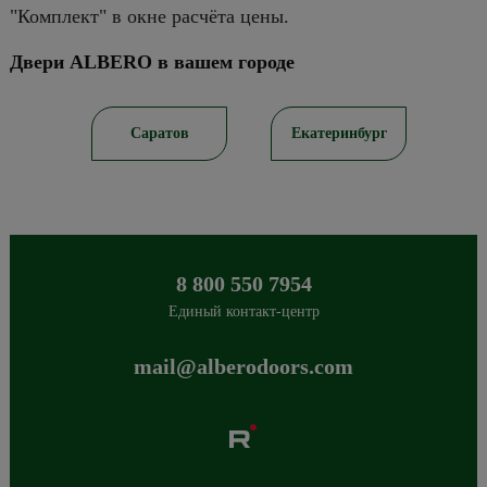
"Комплект" в окне расчёта цены.
Двери ALBERO в вашем городе
ирск
Саратов
Екатеринбург
8 800 550 7954
Единый контакт-центр
mail@alberodoors.com
Albero
Сибиряков-Гвардейцев 49/3
630088
Новосибирск
,
+7 800 765 43 42
mail@alberodoors.com
,