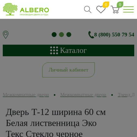
0
0
8 (800) 550 79 54
Каталог
Личный кабинет
Межкомнатные двери
Межкомнатные двери
Тренд Д
Дверь Т-12 ширина 60 см
Белая лиственница Эко
Текс Стекло черное