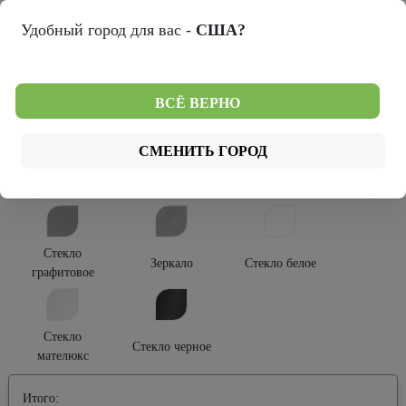
Удобный город для вас -
США?
Лиственница
темная
Тип покрытия:
ВСЁ ВЕРНО
Эко Текс
СМЕНИТЬ ГОРОД
Тип остекления:
Стекло
Зеркало
Стекло белое
графитовое
Стекло
Стекло черное
мателюкс
Итого: