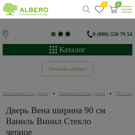
0
0
8 (800) 550 79 54
Каталог
Личный кабинет
Межкомнатные двери
Межкомнатные двери
Мегапол
Дверь Вена ширина 90 см
Ваниль Винил Стекло
черное