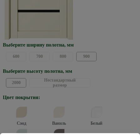
Выберите ширину полотна, мм
600
700
800
900
Выберите высоту полотна, мм
Нестандартный
2000
размер
Цвет покрытия:
Сэнд
Ваниль
Белый