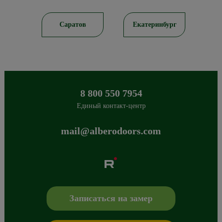
тов
Екатеринбург
Краснодар
8 800 550 7954
Единый контакт-центр
mail@alberodoors.com
Albero
Сибиряков-Гвардейцев 49/3
630088
Новосибирск
,
+7 800 765 43 42
mail@alberodoors.com
,
Записаться на замер