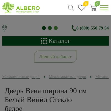
0
0
8 (800) 550 79 54
Каталог
Личный кабинет
Межкомнатные двери
Межкомнатные двери
Мегапол
Дверь Вена ширина 90 см
Белый Винил Стекло
белое