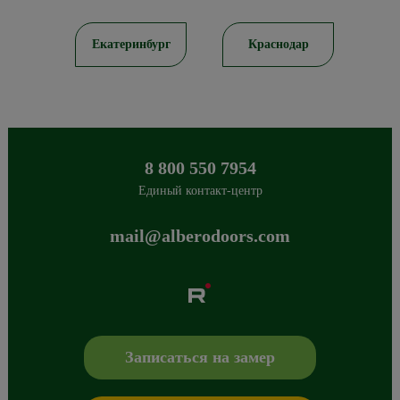
ов
Екатеринбург
Краснодар
8 800 550 7954
Единый контакт-центр
mail@alberodoors.com
Albero
Сибиряков-Гвардейцев 49/3
630088
Новосибирск
,
+7 800 765 43 42
mail@alberodoors.com
,
Записаться на замер