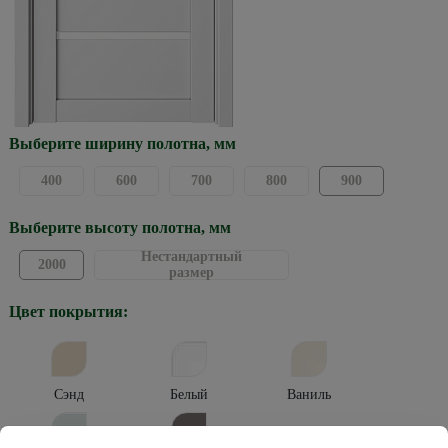
Выберите ширину полотна, мм
400
600
700
800
900
Выберите высоту полотна, мм
Нестандартный
2000
размер
Цвет покрытия:
Сэнд
Белый
Ваниль