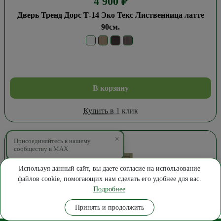
4 900
₽
Дверь Тренд Дорс Т-14 Эко Текс Лиственница латте
90см.
В корзину
Купить в 1 клик
×
Присоединяйтесь к нашему
сообществу в MAX
Используя данный сайт, вы даете согласие на использование
файлов cookie, помогающих нам сделать его удобнее для вас.
Подробнее
Где купить
Замер
Позвонить
Написать
Принять и продолжить