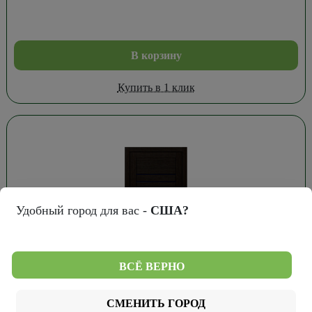
В корзину
Купить в 1 клик
Удобный город для вас -
США?
ВСЁ ВЕРНО
4 667
₽
СМЕНИТЬ ГОРОД