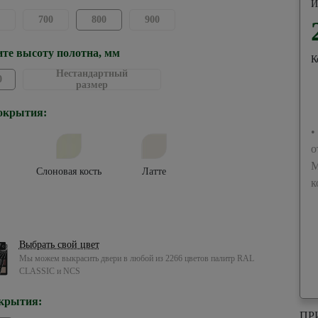
И
700
800
900
те высоту полотна, мм
К
Нестандартный
0
размер
окрытия:
•
о
М
Слоновая кость
Латте
к
Выбрать свой цвет
Мы можем выкрасить двери в любой из 2266 цветов палитр RAL
CLASSIC и NCS
крытия:
ПР