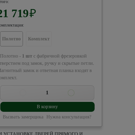
того:
21 719
₽
омплектация:
Полотно
Комплект
 Полотно -
1
шт
с фабричной фрезеровкой
тверстием под замок, ручку и скрытые петли.
агнитный замок и ответная планка входят в
омплект.
1
В корзину
Вызвать замерщика
Нужна консультация?
И УСТАНОВКЕ ДВЕРЕЙ ПРЯМОГО И