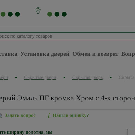
ставка
Установка дверей
Обмен и возврат
Вопр
вери
Скрытые двери
Скрытая дверь
Скрытая
ерый Эмаль ПГ кромка Хром с 4-х сторо
Задать вопрос
Нашли ошибку?
те ширину полотна, мм