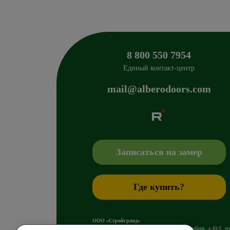
8 800 550 7954
Единый контакт-центр
mail@alberodoors.com
Albero
Сибиряков-Гвардейцев 49/3
630088
Новосиб
+7 800 765 43 42
mail@alberodoors.com
,
Записаться на замер
Где купить?
ООО «Стройгранд»
630088
,
г. Новосибирск
,
ул. Сибиряков-Гвардейцев, д.49/3, эт