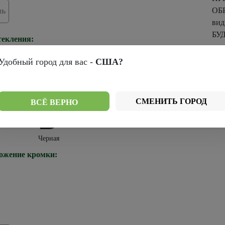
ОБ
ль
ви
БУД
текления:
пря
Удобный город для вас -
США?
ромки:
СМЕНИТЬ ГОРОД
ВСЁ ВЕРНО
Черная
ожение кромки: