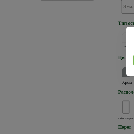
Эма
Тип ос
ПГ
Цвет к
Хром
Распол
с 4-х сторон
Порог