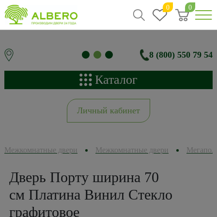
0
0
8 (800) 550 79 54
Каталог
Личный кабинет
Межкомнатные двери
Межкомнатные двери
Мегапол
Дверь Порту ширина 70
см Платина Винил Стекло
графитовое