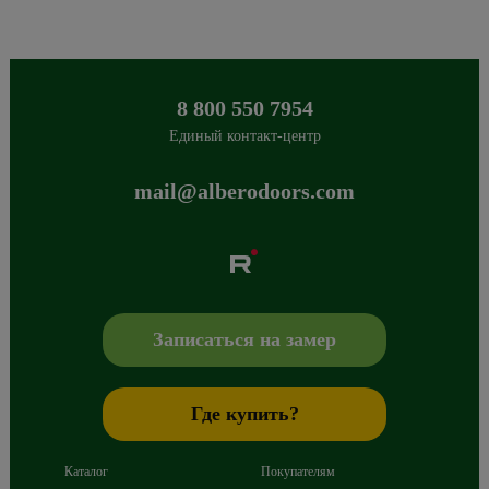
8 800 550 7954
Единый контакт-центр
mail@alberodoors.com
Albero
Сибиряков-Гвардейцев 49/3
630088
Новосибирск
,
+7 800 765 43 42
mail@alberodoors.com
,
Записаться на замер
Где купить?
Каталог
Покупателям