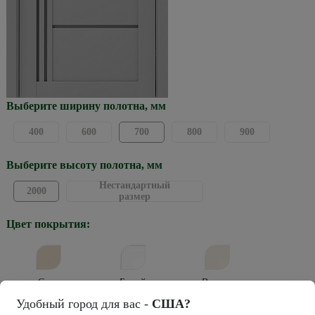
Выберите ширину полотна, мм
400
600
700
800
900
Выберите высоту полотна, мм
Нестандартный
2000
размер
Цвет покрытия:
Сэнд
Белый
Ваниль
Удобный город для вас -
США?