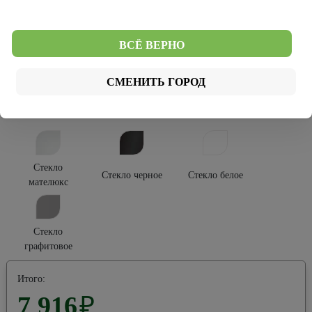
Платина
Серый
Тип покрытия:
ВСЁ ВЕРНО
Эко-шпон
Винил
СМЕНИТЬ ГОРОД
Тип остекления:
Стекло
Стекло черное
Стекло белое
мателюкс
Стекло
графитовое
Итого:
7 916
₽