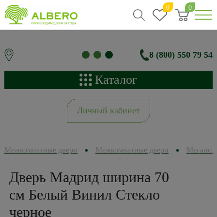
0
0
8 (800) 550 79 54
Каталог
Личный кабинет
Межкомнатные двери
Межкомнатные двери
Мегапол
Дверь Мадрид ширина 70
см Белый Винил Стекло
черное