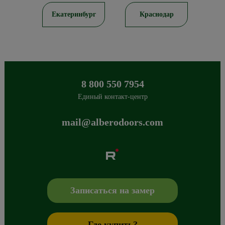
ов
Екатеринбург
Краснодар
8 800 550 7954
Единый контакт-центр
mail@alberodoors.com
Albero
Сибиряков-Гвардейцев 49/3
630088
Новосибирск
,
+7 800 765 43 42
mail@alberodoors.com
,
Записаться на замер
Где купить?