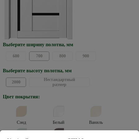
Выберите ширину полотна, мм
600
700
800
900
Выберите высоту полотна, мм
Нестандартный
2000
размер
Цвет покрытия:
Сэнд
Белый
Ваниль