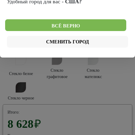
Удобный город для вас -
США?
Платина
Серый
Тип покрытия:
ВСЁ ВЕРНО
Эко-шпон
Винил
СМЕНИТЬ ГОРОД
Тип остекления:
Стекло
Стекло
Стекло белое
графитовое
мателюкс
Стекло черное
Итого:
8 628
₽