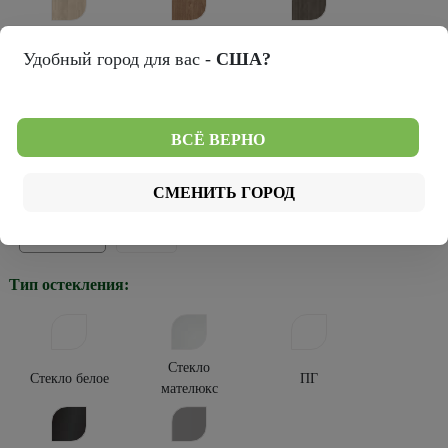
Лиственница
Натуральный
Серый кедр
Удобный город для вас -
США?
мокко
дуб
Темный
ВСЁ ВЕРНО
кипарис
Тип покрытия:
СМЕНИТЬ ГОРОД
Эко-шпон
Винил
Тип остекления:
Стекло
Стекло белое
ПГ
мателюкс