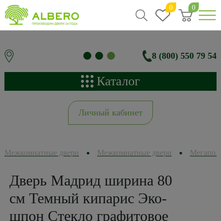
0
0
8 (800) 550 79 54
Каталог
Личный кабинет
Межкомнатные двери
Межкомнатные двери
Мегапол
Дверь Мадрид ширина 80
см Темный кипарис Эко-
шпон Стекло графитовое