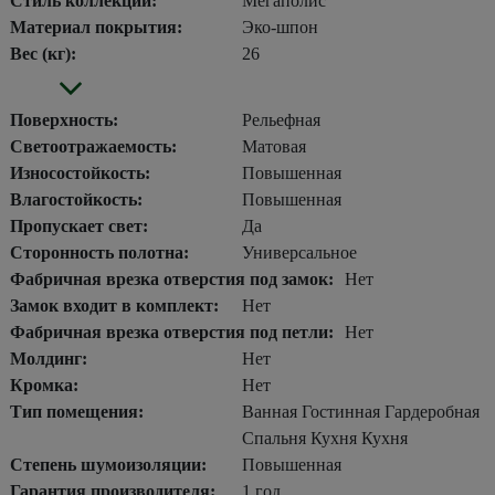
Стиль коллекции:
Мегаполис
Материал покрытия:
Эко-шпон
Вес (кг):
26
Поверхность:
Рельефная
Светоотражаемость:
Матовая
Износостойкость:
Повышенная
Влагостойкость:
Повышенная
Пропускает свет:
Да
Сторонность полотна:
Универсальное
Фабричная врезка отверстия под замок:
Нет
Замок входит в комплект:
Нет
Фабричная врезка отверстия под петли:
Нет
Молдинг:
Нет
Кромка:
Нет
Тип помещения:
Ванная Гостинная Гардеробная
Спальня Кухня Кухня
Степень шумоизоляции:
Повышенная
Гарантия производителя:
1 год