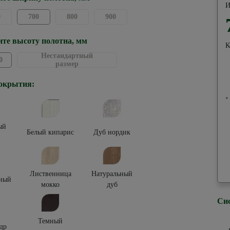
И
0
700
800
900
те высоту полотна, мм
К
Нестандартный
0
размер
окрытия:
•
ый
Белый кипарис
Дуб нордик
Лиственница
Натуральный
ный
мокко
дуб
Си
Темный
др