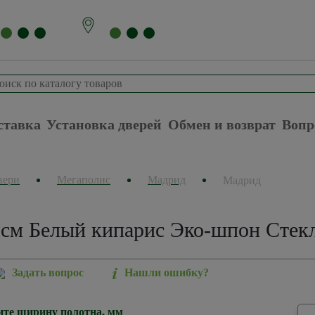
ставка
Установка дверей
Обмен и возврат
Вопр
вери
Мегаполис
Мадрид
Мадрид
см Белый кипарис Эко-шпон Стекл
Задать вопрос
Нашли ошибку?
те ширину полотна, мм