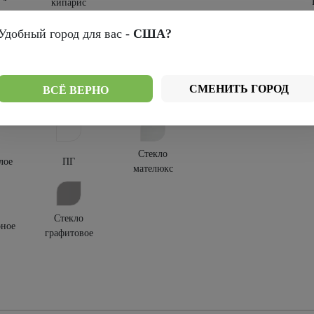
кипарис
крытия:
Удобный город для вас -
США?
-шпон
Винил
СМЕНИТЬ ГОРОД
ВСЁ ВЕРНО
текления:
Стекло
лое
ПГ
мателюкс
Стекло
рное
графитовое