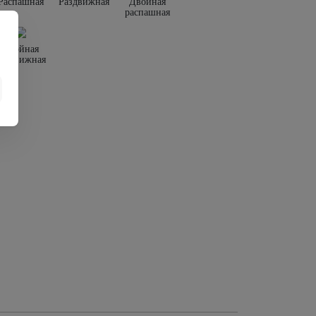
Распашная
Раздвижная
Двойная
распашная
Двойная
раздвижная