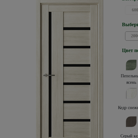
60
Выбери
200
Цвет п
Пепельн
ясень
Кедр снеж
Серый ке