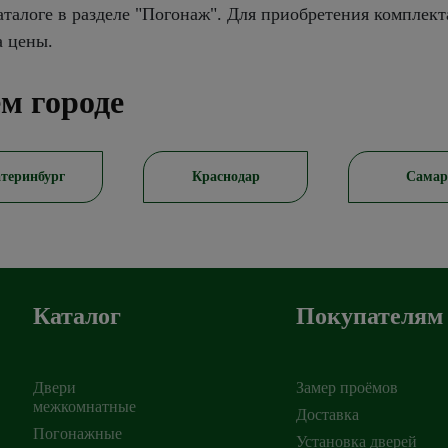
талоге в разделе "Погонаж". Для приобретения комплект
а цены.
м городе
раснодар
Самара
Ростов-на
Каталог
Покупателям
Двери
Замер проёмов
межкомнатные
Доставка
Погонажные
Установка дверей