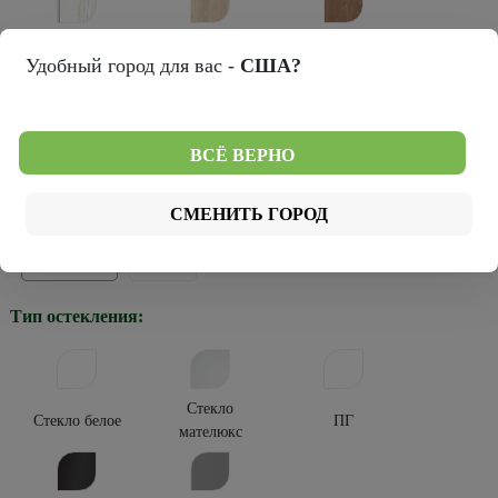
Лиственница
Натуральный
Кедр снежный
Удобный город для вас -
США?
мокко
дуб
Темный
ВСЁ ВЕРНО
Серый кедр
кипарис
Тип покрытия:
СМЕНИТЬ ГОРОД
Эко-шпон
Винил
Тип остекления:
Стекло
Стекло белое
ПГ
мателюкс