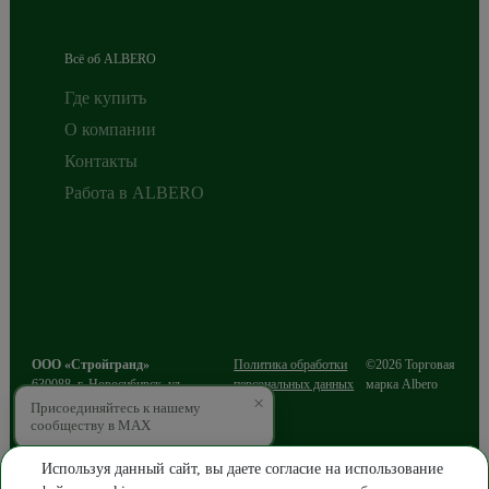
Всё об ALBERO
Где купить
О компании
Контакты
Работа в ALBERO
ООО «Стройгранд»
Политика обработки
©2026 Торговая
630088
,
г. Новосибирск
,
ул.
персональных данных
марка Albero
×
Сибиряков-Гвардейцев, д.49/3, этаж
Присоединяйтесь к нашему
2
сообществу в MAX
ИНН 5403216812
ОГРН 1085403016643
Используя данный сайт, вы даете согласие на использование