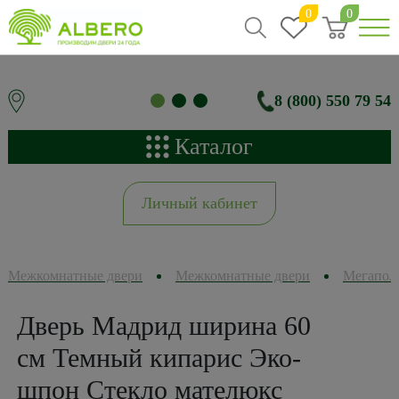
0
0
8 (800) 550 79 54
Каталог
Личный кабинет
Межкомнатные двери
Межкомнатные двери
Мегапол
Дверь Мадрид ширина 60
см Темный кипарис Эко-
шпон Стекло мателюкс