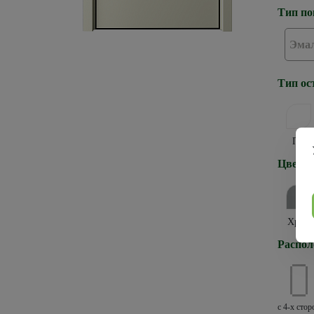
Тип по
Эма
Тип ос
ПГ
Цвет к
Хром
Распол
с 4-х стор