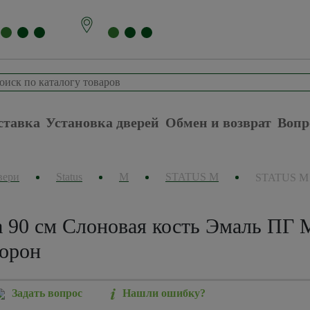
ставка
Установка дверей
Обмен и возврат
Вопр
вери
Status
М
STATUS M
STATUS M
90 см Слоновая кость Эмаль ПГ 
торон
Задать вопрос
Нашли ошибку?