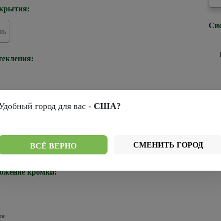
крытия:
Си
ль
текления:
Удобный город для вас -
США?
ромки:
СМЕНИТЬ ГОРОД
ВСЁ ВЕРНО
Черная
ожение кромки:
он