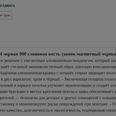
олдинга
нг хром
ерная 900 слоновая кость (замок магнитный черны
ное решение с элегантным алюминиевым молдингом, который пр
 создаёт стильный минималистичный образ, идеально вписывающ
Надёжная алюминиевая кромка с четырёх сторон защищает поло
в двух вариантах: хром и чёрный. - Увеличенная толщина поло
енный в каркасе полотна улучшает звукоизоляцию и создаёт атм
ми брусками в местах крепления петель и замка обеспечивает д
орителей — безопасна для детских и других помещений с повыш
 установку и минимизируют риски повреждений при монтаже. - У
е качество, долговечность и экологичность, подчёркивая совр