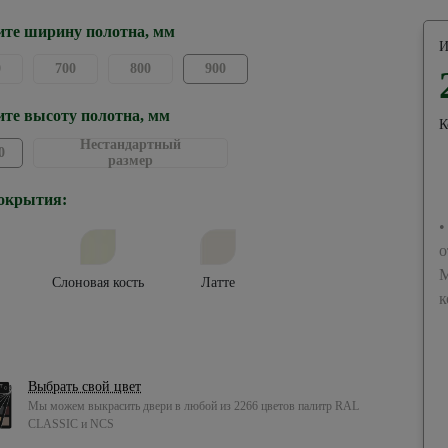
те ширину полотна, мм
И
0
700
800
900
те высоту полотна, мм
К
Нестандартный
0
размер
окрытия:
•
о
М
Слоновая кость
Латте
к
Выбрать свой цвет
Мы можем выкрасить двери в любой из 2266 цветов палитр RAL
CLASSIC и NCS