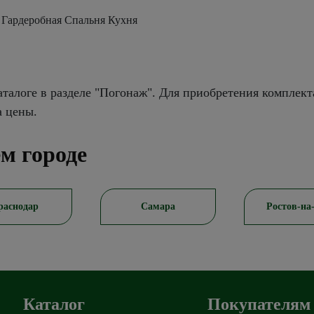
 Гардеробная Спальня Кухня
талоге в разделе "Погонаж". Для приобретения комплект
а цены.
м городе
раснодар
Самара
Ростов-на
Каталог
Покупателям