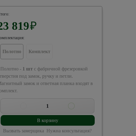
того:
23 819
₽
омплектация:
Полотно
Комплект
 Полотно -
1
шт
с фабричной фрезеровкой
тверстия под замок, ручку и петли.
агнитный замок и ответная планка входят в
омплект.
1
В корзину
Вызвать замерщика
Нужна консультация?