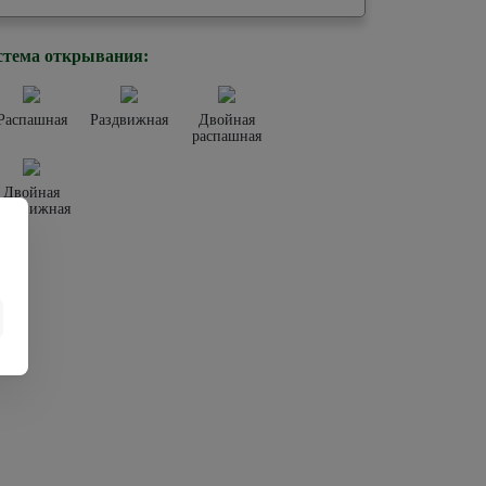
стема открывания:
Распашная
Раздвижная
Двойная
распашная
Двойная
раздвижная