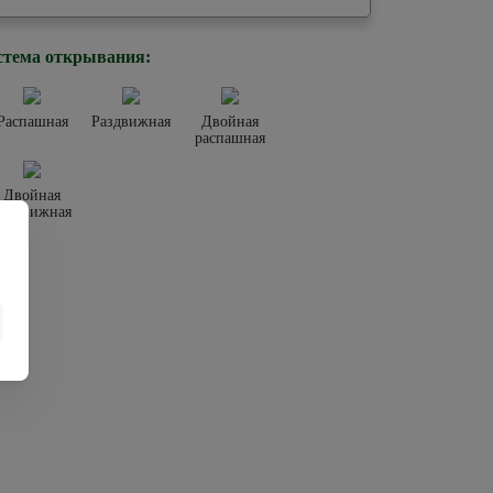
стема открывания:
Распашная
Раздвижная
Двойная
распашная
Двойная
раздвижная