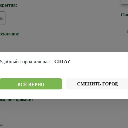
крытия:
Си
ль
текления:
Удобный город для вас -
США?
ромки:
СМЕНИТЬ ГОРОД
ВСЁ ВЕРНО
Черная
ожение кромки:
он