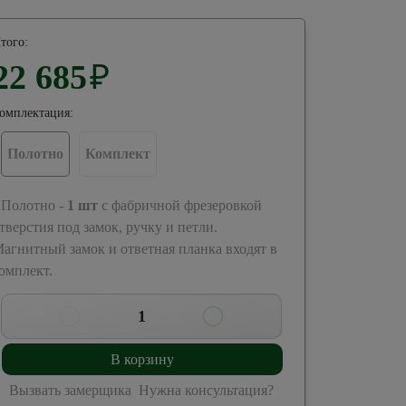
того:
22 685
₽
омплектация:
Полотно
Комплект
 Полотно -
1
шт
с фабричной фрезеровкой
тверстия под замок, ручку и петли.
агнитный замок и ответная планка входят в
омплект.
1
В корзину
Вызвать замерщика
Нужна консультация?