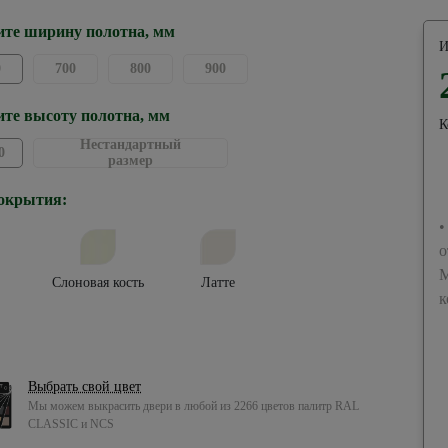
те ширину полотна, мм
И
0
700
800
900
те высоту полотна, мм
К
Нестандартный
0
размер
окрытия:
•
о
М
Слоновая кость
Латте
к
Выбрать свой цвет
Мы можем выкрасить двери в любой из 2266 цветов палитр RAL
CLASSIC и NCS