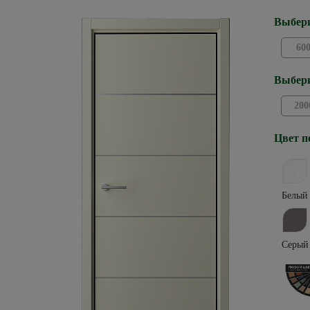
Выбери
60
Выбери
200
Цвет п
Белый
Серый