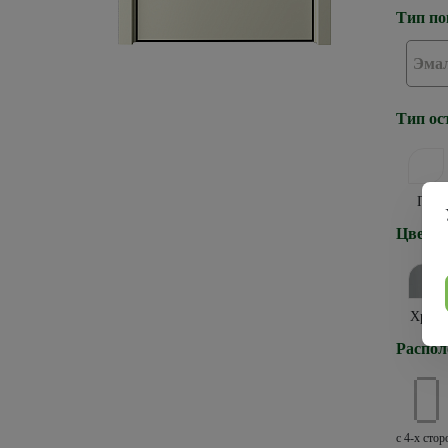
Тип по
Эма
Тип ос
ПГ
Цвет к
Хром
Распол
с 4-х стор