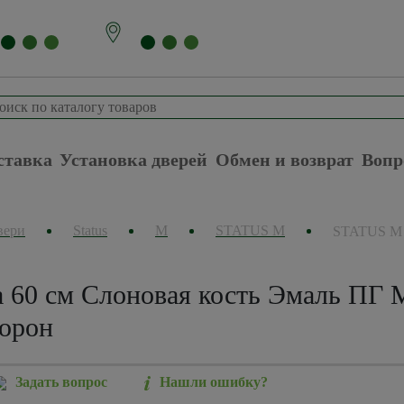
ставка
Установка дверей
Обмен и возврат
Вопр
вери
Status
М
STATUS M
STATUS M
60 см Слоновая кость Эмаль ПГ 
торон
Задать вопрос
Нашли ошибку?