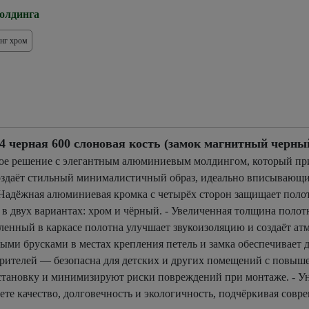
олдинга
нг хром
ерная 600 слоновая кость (замок магнитный черны
ное решение с элегантным алюминиевым молдингом, который пр
 создаёт стильный минималистичный образ, идеально вписывающ
Надёжная алюминиевая кромка с четырёх сторон защищает поло
в двух вариантах: хром и чёрный. - Увеличенная толщина поло
енный в каркасе полотна улучшает звукоизоляцию и создаёт атм
ми брусками в местах крепления петель и замка обеспечивает д
орителей — безопасна для детских и других помещений с повыш
 установку и минимизируют риски повреждений при монтаже. - У
е качество, долговечность и экологичность, подчёркивая совр