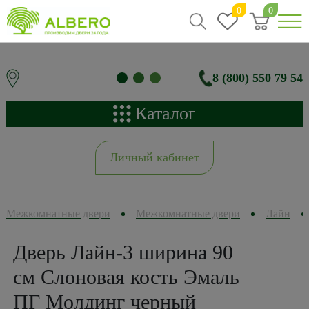
0
0
8 (800) 550 79 54
Каталог
Личный кабинет
Межкомнатные двери
Межкомнатные двери
Лайн
Дверь Лайн-3 ширина 90
см Слоновая кость Эмаль
ПГ Молдинг черный