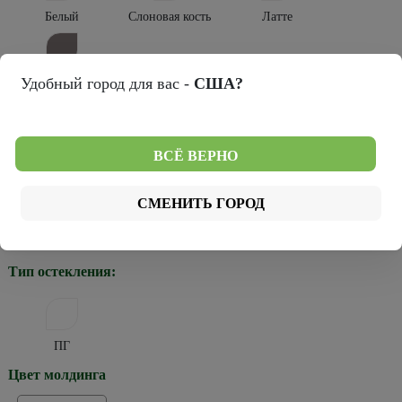
Белый
Слоновая кость
Латте
Серый
Удобный город для вас -
США?
Выбрать свой цвет
Мы можем выкрасить двери в любой из 2266 цветов палитр RAL
CLASSIC и NCS
ВСЁ ВЕРНО
Тип покрытия:
СМЕНИТЬ ГОРОД
Эмаль
Тип остекления:
ПГ
Цвет молдинга