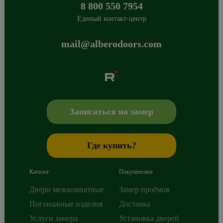
8 800 550 7954
Единый контакт-центр
mail@alberodoors.com
Albero
Сибиряков-Гвардейцев 49/3
630088
Новосибирск
,
+7 800 765 43 42
mail@alberodoors.com
,
Записаться на замер
Где купить?
Каталог
Покупателям
Двери межкомнатные
Замер проёмов
Погонажные изделия
Доставка
Услуги замера
Установка дверей