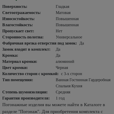
Поверхность:
Гладкая
Светоотражаемость:
Матовая
Износостойкость:
Повышенная
Влагостойкость:
Повышенная
Пропускает свет:
Нет
Сторонность полотна:
Универсальное
Фабричная врезка отверстия под замок:
Да
Замок входит в комплект:
Да
Кромка:
Да
Материал кромки:
алюминий
Цвет кромки:
Черная
Количество сторон с кромкой:
с 3-х сторон
Тип помещения:
Ванная Гостинная Гардеробная
Спальня Кухня
Степень шумоизоляции:
Средняя
Гарантия производителя:
1 год
Погонажные изделия вы можете найти в Каталоге в
разделе "Погонаж". Для приобретения комплекта с