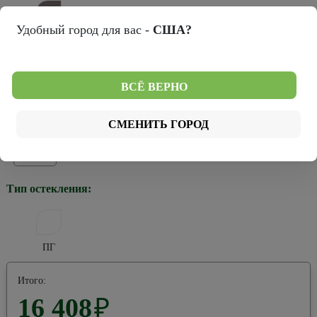
Удобный город для вас -
США?
Серый
Выбрать свой цвет
Мы можем выкрасить двери в любой из 2266 цветов палитр RAL
ВСЁ ВЕРНО
CLASSIC и NCS
Тип покрытия:
СМЕНИТЬ ГОРОД
Эмаль
Тип остекления:
ПГ
Итого:
16 408
₽