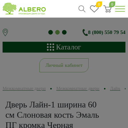
0
0
8 (800) 550 79 54
Каталог
Личный кабинет
Межкомнатные двери
Межкомнатные двери
Лайн
Дверь Лайн-1 ширина 60
см Слоновая кость Эмаль
ПГ кромка Черная