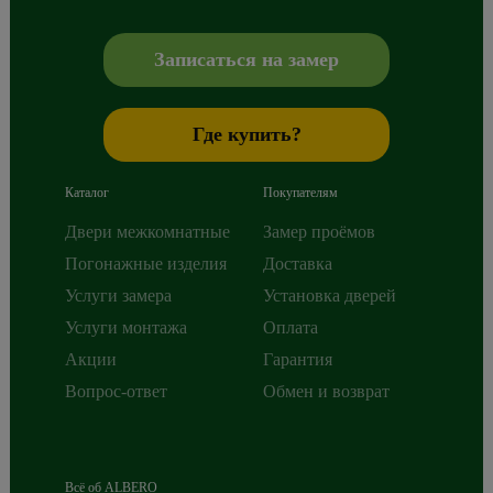
Сибиряков-Гвардейцев 49/3
630088
Новосибирск
,
+7 800 765 43 42
mail@alberodoors.com
,
Записаться на замер
Где купить?
Каталог
Покупателям
Двери межкомнатные
Замер проёмов
Погонажные изделия
Доставка
Услуги замера
Установка дверей
Услуги монтажа
Оплата
Акции
Гарантия
Вопрос-ответ
Обмен и возврат
Всё об ALBERO