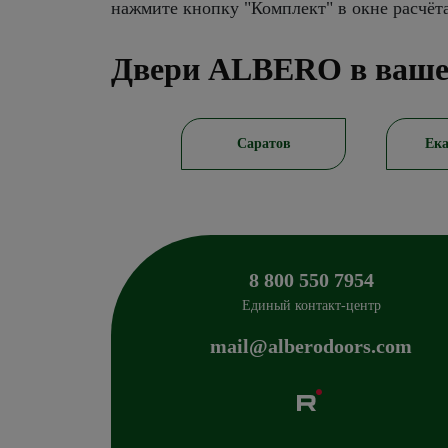
нажмите кнопку "Комплект" в окне расчёт
Двери ALBERO в ваше
Новосибирск
Саратов
Ека
8 800 550 7954
Единый контакт-центр
mail@alberodoors.com
Albero
Сибиряков-Гвардейцев 49/3
630088
Новосиб
+7 800 765 43 42
mail@alberodoors.com
,