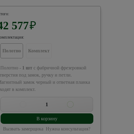
того:
42 577
₽
омплектация:
Полотно
Комплект
 Полотно -
1
шт
с фабричной фрезеровкой
тверстия под замок, ручку и петли.
агнитный замок черный и ответная планка
ходят в комплект.
1
В корзину
Вызвать замерщика
Нужна консультация?