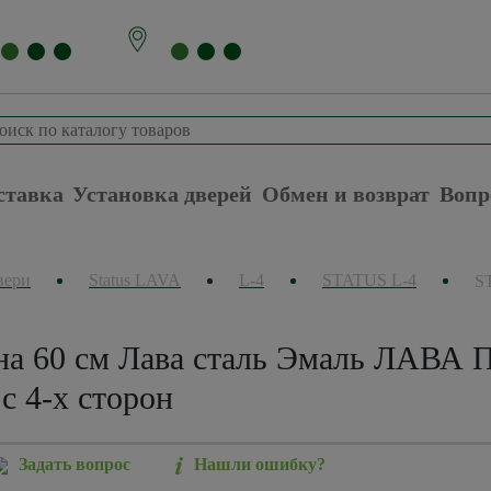
ставка
Установка дверей
Обмен и возврат
Вопр
вери
Status LAVA
L-4
STATUS L-4
S
а 60 см Лава сталь Эмаль ЛАВА 
с 4-х сторон
Задать вопрос
Нашли ошибку?