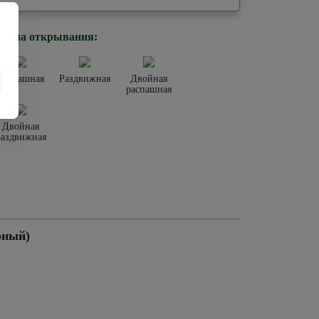
стема открывания:
Распашная
Раздвижная
Двойная
распашная
Двойная
раздвижная
рный)