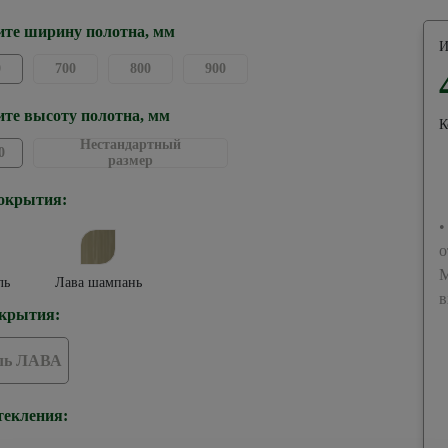
те ширину полотна, мм
И
0
700
800
900
те высоту полотна, мм
К
Нестандартный
0
размер
окрытия:
•
о
М
ль
Лава шампань
в
крытия:
ль ЛАВА
текления: