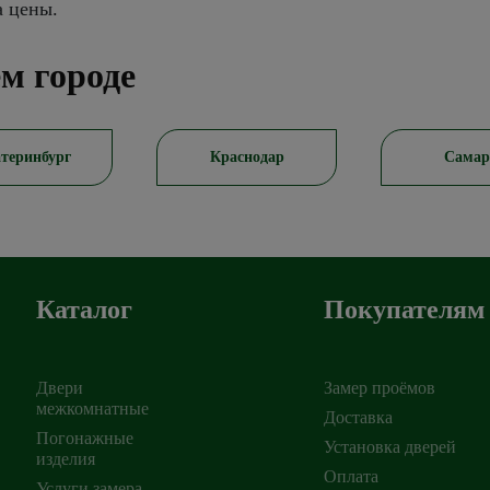
а цены.
м городе
теринбург
Краснодар
Самар
Каталог
Покупателям
Двери
Замер проёмов
межкомнатные
Доставка
Погонажные
Установка дверей
изделия
ирск
,
Оплата
Услуги замера