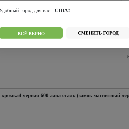
Удобный город для вас -
США?
Си
олдинга
СМЕНИТЬ ГОРОД
ВСЁ ВЕРНО
нг черный
омка4 черная 600 лава сталь (замок магнитный че