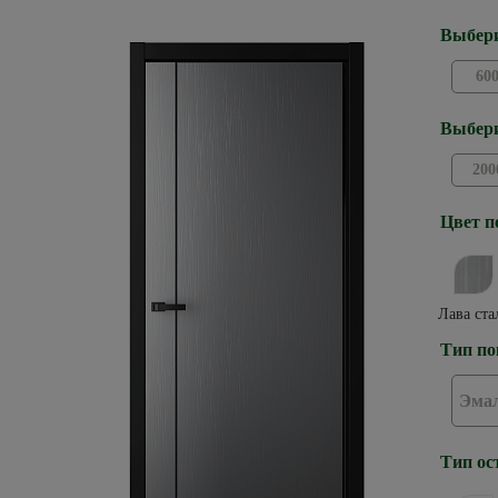
Выбери
60
Выбери
200
Цвет п
Лава ста
Тип по
Эма
Тип ос