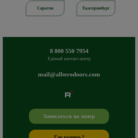
ирск
Саратов
Екатеринбург
8 800 550 7954
Единый контакт-центр
mail@alberodoors.com
Albero
Сибиряков-Гвардейцев 49/3
630088
Новосибирск
,
+7 800 765 43 42
mail@alberodoors.com
,
Записаться на замер
Где купить?