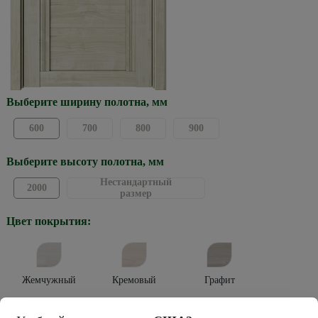
Выберите ширину полотна, мм
600
700
800
900
Выберите высоту полотна, мм
Нестандартный
2000
размер
Цвет покрытия:
Жемчужный
Кремовый
Графит
Тип покрытия: