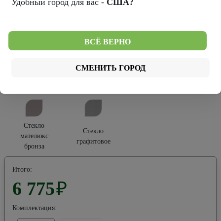
Удобный город для вас -
США?
Софт Тач
Тип остекления:
ВСЁ ВЕРНО
СМЕНИТЬ ГОРОД
Стекло
Стекло черное
Стекло белое
мателюкс
Стекло
Стекло
мателюкс
графитовое
бронза
Итого:
6 775
₽
Комплектация: