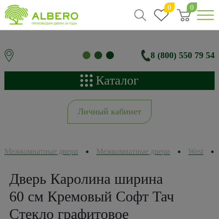
0
0
8 (800) 550 79 54
Каталог
Личный кабинет
Межкомнатные двери
Межкомнатные двери
West
Дверь Каролина ширина
60 см Кремовый Софт Тач
Стекло графитовое