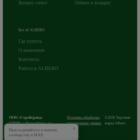
Вопрос-ответ
Обмен и возврат
Всё об ALBERO
Где купить
О компании
Контакты
Работа в ALBERO
ООО «Стройгранд»
Политика обработки
©2026 Торговая
630088
,
г. Новосибирск
,
ул.
персональных данных
марка Albero
×
Сибиряков-Гвардейцев, д.49/3, этаж
Присоединяйтесь к нашему
2
сообществу в MAX