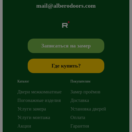
mail@alberodoors.com
Albero
Сибиряков-Гвардейцев 49/3
630088
Новосибирск
,
+7 800 765 43 42
mail@alberodoors.com
,
Записаться на замер
Где купить?
Каталог
Покупателям
Двери межкомнатные
Замер проёмов
Погонажные изделия
Доставка
Услуги замера
Установка дверей
Услуги монтажа
Оплата
Акции
Гарантия