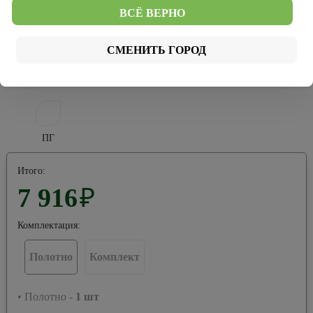
Тип покрытия:
ВСЁ ВЕРНО
Эко-шпон
Винил
СМЕНИТЬ ГОРОД
Тип остекления:
ПГ
Итого:
7 916
₽
Комплектация:
Полотно
Комплект
• Полотно -
1
шт