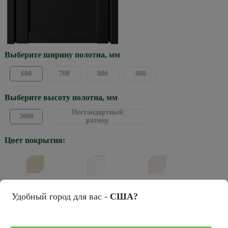
Выберите ширину полотна, мм
600
700
800
900
Выберите высоту полотна, мм
Нестандартный
2000
размер
Цвет покрытия:
Сэнд
Белый
Ваниль
Удобный город для вас -
США?
Черный
Платина
Серый