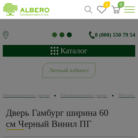
0
0
8 (800) 550 79 54
Каталог
Личный кабинет
Межкомнатные двери
Межкомнатные двери
Мегапол
Дверь Гамбург ширина 60
см Черный Винил ПГ