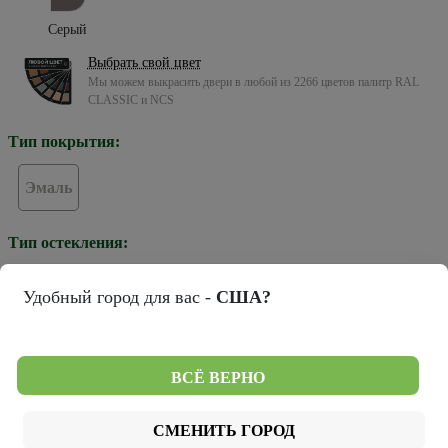
Серый
Выбрать свой цвет
Мы можем выкрасить двери в любой из 2266 цветов палитр RAL
CLASSIC и NCS
Тип покрытия:
Эмаль
Тип остекления:
Удобный город для вас -
США?
Зеркало грей
Стекло белое
Стекло черное
Цвет кромки:
ВСЁ ВЕРНО
СМЕНИТЬ ГОРОД
Хром
Черная