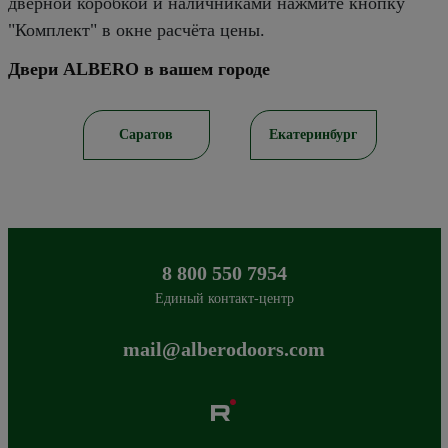
дверной коробкой и наличниками нажмите кнопку
"Комплект" в окне расчёта цены.
Двери ALBERO в вашем городе
рск
Саратов
Екатеринбург
8 800 550 7954
Единый контакт-центр
mail@alberodoors.com
Albero
Сибиряков-Гвардейцев 49/3
630088
Новосибирск
,