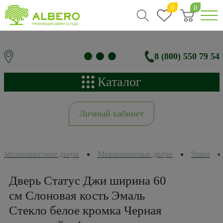
0
0
8 (800) 550 79 54
Каталог
Личный кабинет
Межкомнатные двери
Межкомнатные двери
Status
Дверь Статус Джи ширина 60
см Слоновая кость Эмаль
Стекло белое кромка Черная