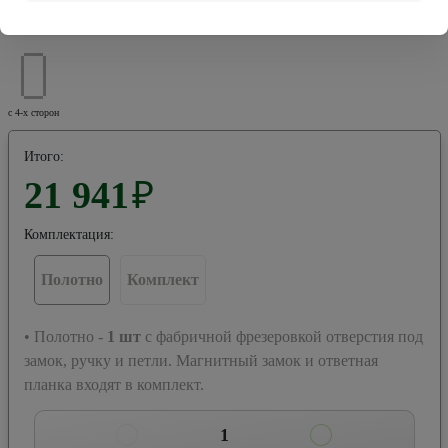
Расположение кромки:
с 4-х сторон
Итого:
21 941
₽
Комплектация:
Полотно
Комплект
• Полотно -
1
шт
с фабричной фрезеровкой отверстия под
замок, ручку и петли. Магнитный замок и ответная
планка входят в комплект.
1