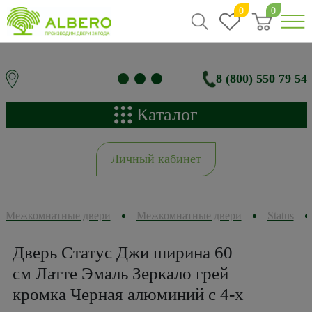
0
0
8 (800) 550 79 54
Каталог
Личный кабинет
Межкомнатные двери
Межкомнатные двери
Status
Дверь Статус Джи ширина 60
см Латте Эмаль Зеркало грей
кромка Черная алюминий с 4-х