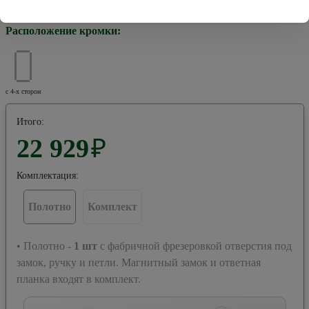
Хром
Черная
Расположение кромки:
с 4-х сторон
Итого:
22 929
₽
Комплектация:
Полотно
Комплект
• Полотно -
1
шт
с фабричной фрезеровкой отверстия под
замок, ручку и петли. Магнитный замок и ответная
планка входят в комплект.