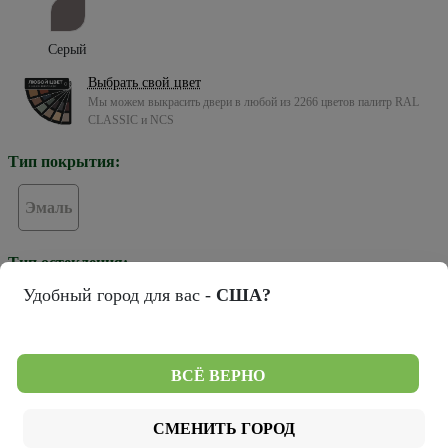
Серый
Выбрать свой цвет
Мы можем выкрасить двери в любой из 2266 цветов палитр RAL
CLASSIC и NCS
Тип покрытия:
Эмаль
Тип остекления:
Удобный город для вас -
США?
Зеркало грей
Стекло белое
Стекло черное
ВСЁ ВЕРНО
Цвет кромки:
СМЕНИТЬ ГОРОД