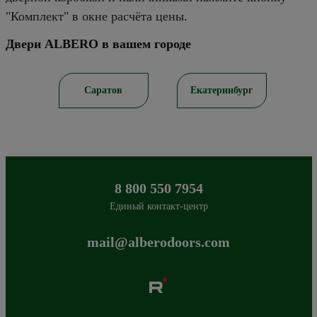
"Комплект" в окне расчёта цены.
Двери ALBERO в вашем городе
рск
Саратов
Екатеринбург
8 800 550 7954
Единый контакт-центр
mail@alberodoors.com
Albero
Сибиряков-Гвардейцев 49/3
630088
Новосибирск
,