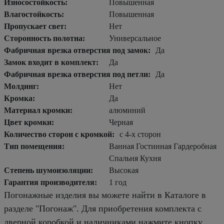
Износостойкость:
Повышенная
Влагостойкость:
Повышенная
Пропускает свет:
Нет
Сторонность полотна:
Универсальное
Фабричная врезка отверстия под замок:
Да
Замок входит в комплект:
Да
Фабричная врезка отверстия под петли:
Да
Молдинг:
Нет
Кромка:
Да
Материал кромки:
алюминий
Цвет кромки:
Черная
Количество сторон с кромкой:
с 4-х сторон
Тип помещения:
Ванная Гостинная Гардеробная
Спальня Кухня
Степень шумоизоляции:
Высокая
Гарантия производителя:
1 год
Погонажные изделия вы можете найти в Каталоге в
разделе "Погонаж". Для приобретения комплекта с
дверной коробкой и наличниками нажмите кнопку