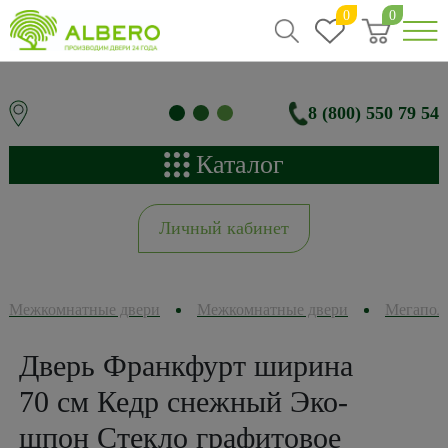
0
0
8 (800) 550 79 54
Каталог
Личный кабинет
Межкомнатные двери
Межкомнатные двери
Мегапол
Дверь Франкфурт ширина
70 см Кедр снежный Эко-
шпон Стекло графитовое