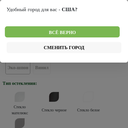
Удобный город для вас -
США?
Лиственница
Натуральный
Кедр снежный
мокко
дуб
ВСЁ ВЕРНО
Темный
Серый кедр
кипарис
СМЕНИТЬ ГОРОД
Тип покрытия:
Эко-шпон
Винил
Тип остекления:
Стекло
Стекло черное
Стекло белое
мателюкс