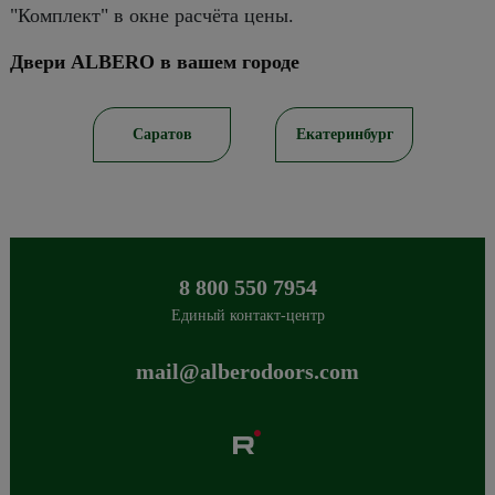
"Комплект" в окне расчёта цены.
Двери ALBERO в вашем городе
ов
Екатеринбург
Краснодар
8 800 550 7954
Единый контакт-центр
mail@alberodoors.com
Albero
Сибиряков-Гвардейцев 49/3
630088
Новосибирск
,
+7 800 765 43 42
mail@alberodoors.com
,