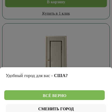
В корзину
Купить в 1 клик
Удобный город для вас -
США?
20 644
₽
ВСЁ ВЕРНО
Дверь Галерея Эрмитаж-8 Винил Сэнд 70см.
СМЕНИТЬ ГОРОД