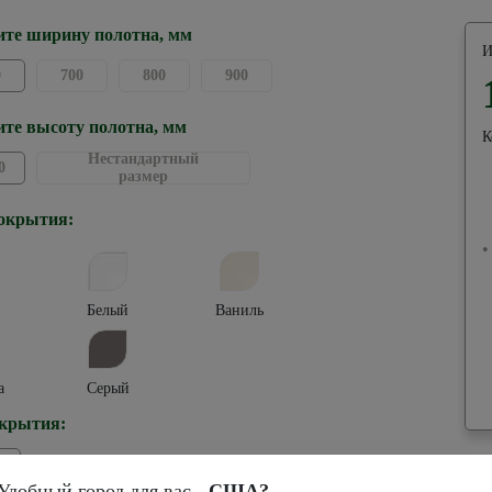
те ширину полотна, мм
И
0
700
800
900
те высоту полотна, мм
К
Нестандартный
0
размер
окрытия:
•
Белый
Ваниль
а
Серый
крытия:
Си
ил
Удобный город для вас -
США?