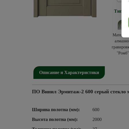
Тип ос
Мателюкс
алмазно
гравиров
"Ромб"
Описание и Характеристики
ПО Винил Эрмитаж-2 600 серый стекло 
Ширина полотна (мм):
600
Высота полотна (мм):
2000