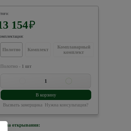
того:
13 154
₽
омплектация:
Компланарный
Полотно
Комплект
комплект
 Полотно -
1
шт
1
В корзину
Вызвать замерщика
Нужна консультация?
стема открывания: