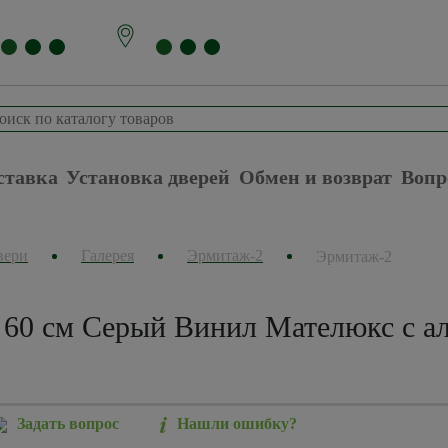
ставка
Установка дверей
Обмен и возврат
Вопр
вери
Галерея
Эрмитаж-2
Эрмитаж-2
60 см Серый Винил Мателюкс с ал
Задать вопрос
Нашли ошибку?