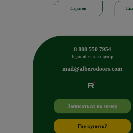
Новосибирск
Саратов
Ека
8 800 550 7954
Единый контакт-центр
mail@alberodoors.com
Albero
Сибиряков-Гвардейцев 49/3
630088
Новосиб
+7 800 765 43 42
mail@alberodoors.com
,
Записаться на замер
Где купить?