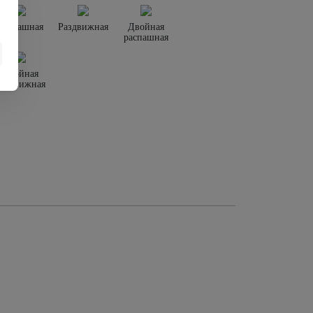
Распашная
Раздвижная
Двойная
распашная
Двойная
раздвижная