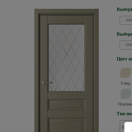
Выбери
60
Выбери
200
Цвет п
Сэнд
Платин
Тип по
Вин