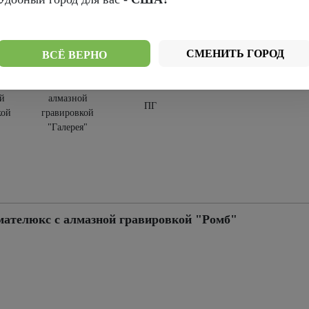
текления:
СМЕНИТЬ ГОРОД
ВСЁ ВЕРНО
 с
Мателюкс с
й
алмазной
ПГ
кой
гравировкой
"Галерея"
мателюкс с алмазной гравировкой "Ромб"