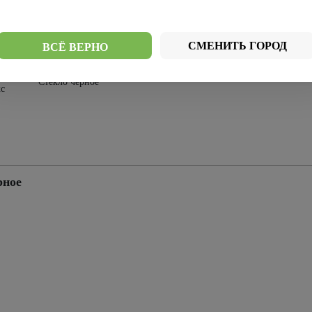
Стекло
о
Стекло белое
графитовое
СМЕНИТЬ ГОРОД
ВСЁ ВЕРНО
Стекло черное
с
рное