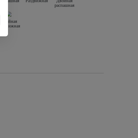
Распашная
Раздвижная
Двойная
распашная
Двойная
раздвижная