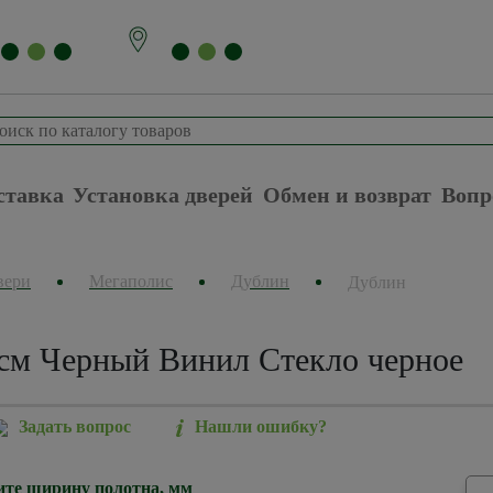
ставка
Установка дверей
Обмен и возврат
Вопр
вери
Мегаполис
Дублин
Дублин
см Черный Винил Стекло черное
Задать вопрос
Нашли ошибку?
те ширину полотна, мм