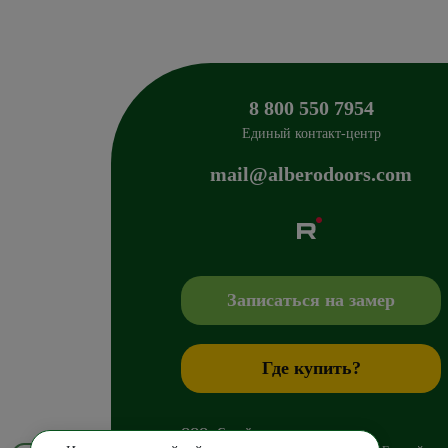
8 800 550 7954
Единый контакт-центр
mail@alberodoors.com
Albero
Сибиряков-Гвардейцев 49/3
630088
Новосиб
+7 800 765 43 42
mail@alberodoors.com
,
Записаться на замер
Где купить?
ООО «Стройгранд»