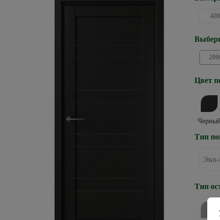
40
Выбери
200
Цвет п
Черны
Тип по
Эко
Тип ос