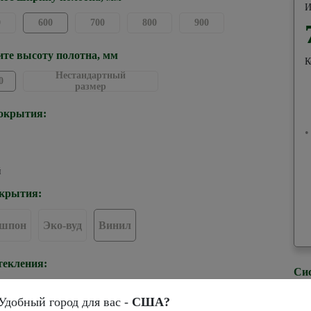
И
0
600
700
800
900
те высоту полотна, мм
К
Нестандартный
0
размер
окрытия:
•
й
крытия:
-шпон
Эко-вуд
Винил
текления:
Си
Удобный город для вас -
США?