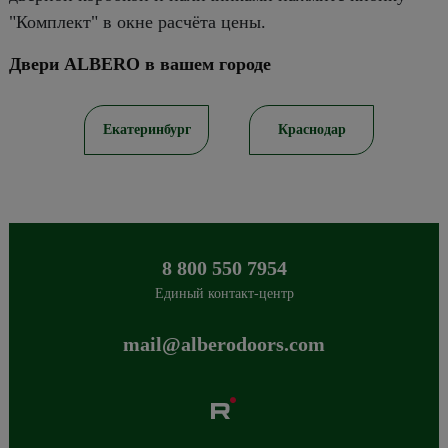
"Комплект" в окне расчёта цены.
Двери ALBERO в вашем городе
ов
Екатеринбург
Краснодар
8 800 550 7954
Единый контакт-центр
mail@alberodoors.com
Albero
Сибиряков-Гвардейцев 49/3
630088
Новосибирск
,