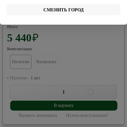
Стекло
СМЕНИТЬ ГОРОД
Зеркало
графитовое
Итого:
5 440
₽
Комплектация:
Полотно
Комплект
• Полотно -
1
шт
1
В корзину
Вызвать замерщика
Нужна консультация?