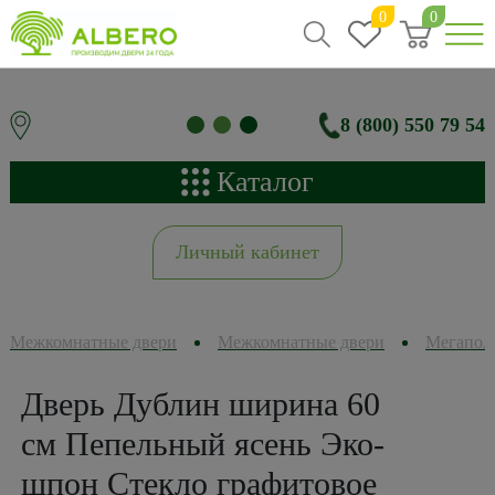
0
0
8 (800) 550 79 54
Каталог
Личный кабинет
Межкомнатные двери
Межкомнатные двери
Мегапол
Дверь Дублин ширина 60
см Пепельный ясень Эко-
шпон Стекло графитовое