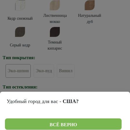
Лиственница
Натуральный
Кедр снежный
мокко
дуб
Темный
Серый кедр
кипарис
Тип покрытия:
Эко-шпон
Эко-вуд
Винил
Тип остекления:
Удобный город для вас -
США?
Стекло
Стекло черное
Стекло белое
мателюкс
ВСЁ ВЕРНО