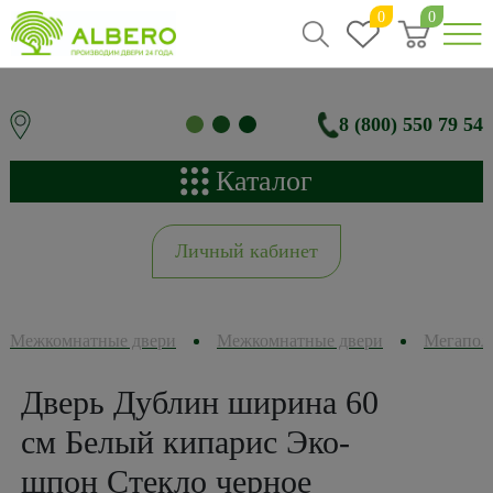
0
0
8 (800) 550 79 54
Каталог
Личный кабинет
Межкомнатные двери
Межкомнатные двери
Мегапол
Дверь Дублин ширина 60
см Белый кипарис Эко-
шпон Стекло черное