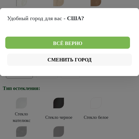
Лиственница
Натуральный
Кедр снежный
Удобный город для вас -
США?
мокко
дуб
Темный
ВСЁ ВЕРНО
Серый кедр
кипарис
Тип покрытия:
СМЕНИТЬ ГОРОД
Эко-шпон
Эко-вуд
Винил
Тип остекления:
Стекло
Стекло черное
Стекло белое
мателюкс