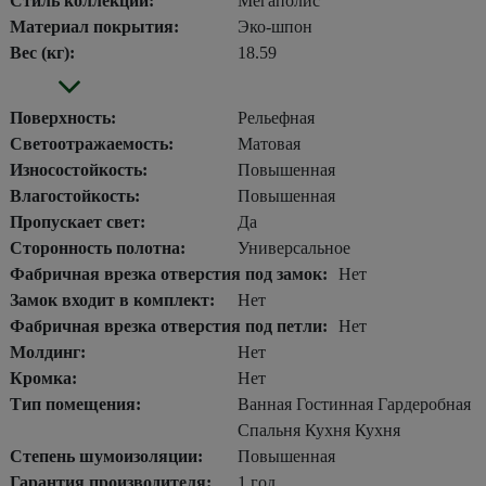
Стиль коллекции:
Мегаполис
Материал покрытия:
Эко-шпон
Вес (кг):
18.59
Поверхность:
Рельефная
Светоотражаемость:
Матовая
Износостойкость:
Повышенная
Влагостойкость:
Повышенная
Пропускает свет:
Да
Сторонность полотна:
Универсальное
Фабричная врезка отверстия под замок:
Нет
Замок входит в комплект:
Нет
Фабричная врезка отверстия под петли:
Нет
Молдинг:
Нет
Кромка:
Нет
Тип помещения:
Ванная Гостинная Гардеробная
Спальня Кухня Кухня
Степень шумоизоляции:
Повышенная
Гарантия производителя:
1 год