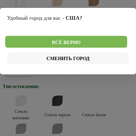
Лиственница
Натуральный
Кедр снежный
Удобный город для вас -
США?
мокко
дуб
Темный
ВСЁ ВЕРНО
Серый кедр
кипарис
Тип покрытия:
СМЕНИТЬ ГОРОД
Эко-шпон
Эко-вуд
Винил
Тип остекления:
Стекло
Стекло черное
Стекло белое
мателюкс