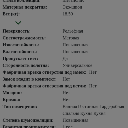
Стиль коллекции:
Мегаполис
Материал покрытия:
Эко-шпон
Вес (кг):
18.59
Поверхность:
Рельефная
Светоотражаемость:
Матовая
Износостойкость:
Повышенная
Влагостойкость:
Повышенная
Пропускает свет:
Да
Сторонность полотна:
Универсальное
Фабричная врезка отверстия под замок:
Нет
Замок входит в комплект:
Нет
Фабричная врезка отверстия под петли:
Нет
Молдинг:
Нет
Кромка:
Нет
Тип помещения:
Ванная Гостинная Гардеробная
Спальня Кухня Кухня
Степень шумоизоляции:
Повышенная
Гарантия производителя:
1 год