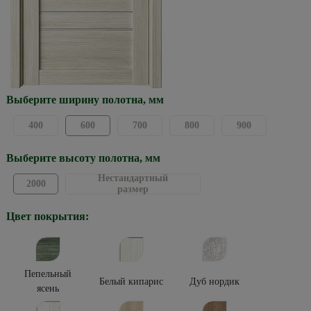
Выберите ширину полотна, мм
400
600
700
800
900
Выберите высоту полотна, мм
Нестандартный
2000
размер
Цвет покрытия:
Пепельный
Белый кипарис
Дуб нордик
ясень