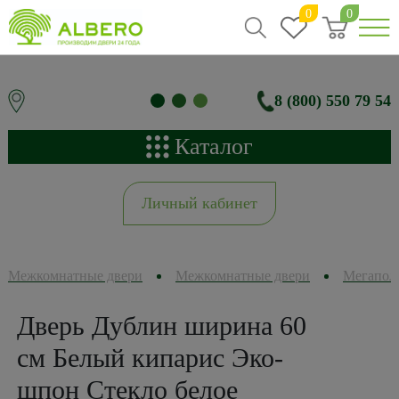
0
0
8 (800) 550 79 54
Каталог
Личный кабинет
Межкомнатные двери
Межкомнатные двери
Мегапол
Дверь Дублин ширина 60
см Белый кипарис Эко-
шпон Стекло белое