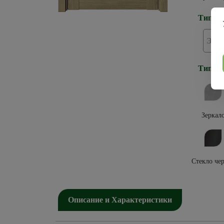
Тип по
Эко
Тип ос
Зеркал
Стекло че
Описание и Характеристики