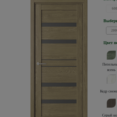
60
Выбери
200
Цвет п
Пепельн
ясень
Кедр снеж
Серый ке