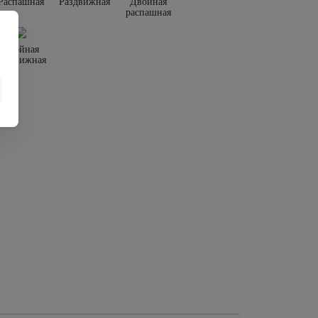
Распашная
Раздвижная
Двойная
распашная
Двойная
раздвижная