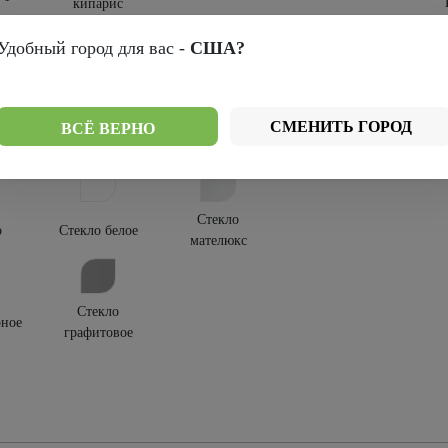
кипарис
крытия:
Удобный город для вас -
США?
-шпон
Эко-вуд
СМЕНИТЬ ГОРОД
ВСЁ ВЕРНО
текления:
Стекло
о
Стекло белое
мателюкс
Стекло
рное
графитовое