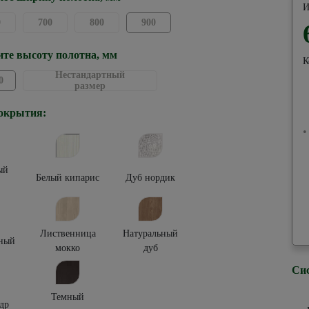
И
0
700
800
900
те высоту полотна, мм
К
Нестандартный
0
размер
окрытия:
•
ый
Белый кипарис
Дуб нордик
Лиственница
Натуральный
ный
мокко
дуб
Си
Темный
др