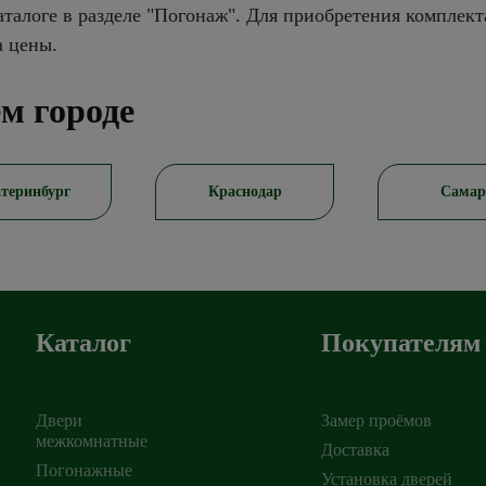
талоге в разделе "Погонаж". Для приобретения комплект
а цены.
м городе
раснодар
Самара
Ростов-на
Каталог
Покупателям
Двери
Замер проёмов
межкомнатные
Доставка
Погонажные
Установка дверей