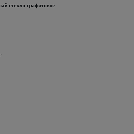
ный стекло графитовое
е