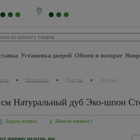
ставка
Установка дверей
Обмен и возврат
Вопр
вери
Мегаполис
Дрезден
Дрезден
 см Натуральный дуб Эко-шпон Ст
Задать вопрос
Нашли ошибку?
те ширину полотна, мм