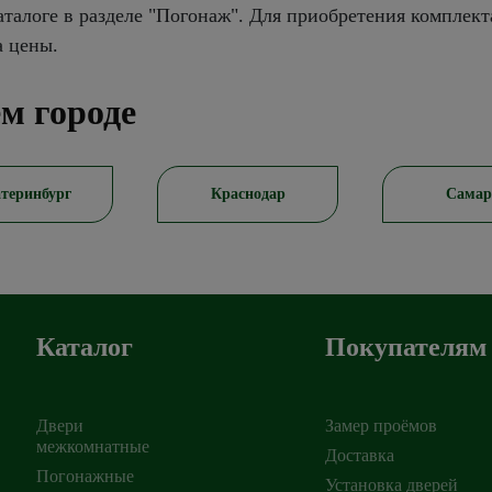
талоге в разделе "Погонаж". Для приобретения комплект
а цены.
м городе
Краснодар
Самара
Росто
Каталог
Покупателям
Двери
Замер проёмов
межкомнатные
Доставка
Погонажные
Установка дверей