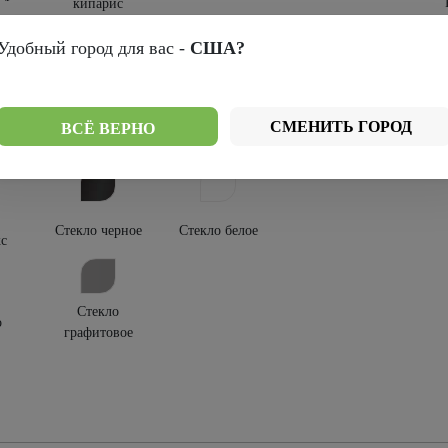
кипарис
крытия:
Удобный город для вас -
США?
-шпон
Эко-вуд
СМЕНИТЬ ГОРОД
ВСЁ ВЕРНО
текления:
Стекло черное
Стекло белое
с
Стекло
о
графитовое