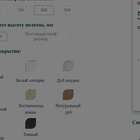
И
0
700
800
900
те высоту полотна, мм
К
Нестандартный
0
размер
окрытия:
•
ый
Белый кипарис
Дуб нордик
Лиственница
Натуральный
ный
мокко
дуб
Си
Темный
др