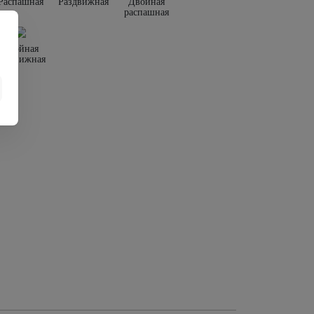
Распашная
Раздвижная
Двойная
распашная
Двойная
раздвижная