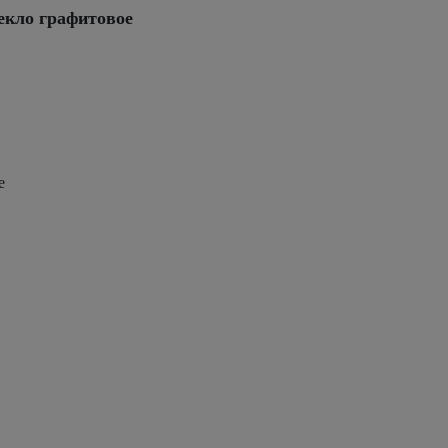
екло графитовое
е