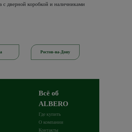
а с дверной коробкой и наличниками
в-на-Дону
Красноярск
Пятигор
Всё об
ALBERO
Где купить
О компании
Контакты