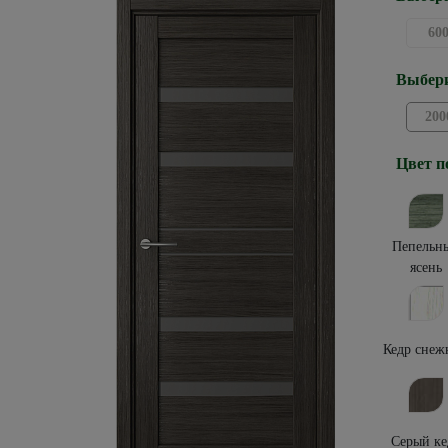
60
Выбери
200
Цвет п
Пепельн
ясень
Кедр снеж
Серый ке