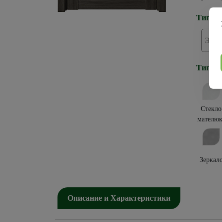
Тип по
Эко
Тип ос
Стекло
мателюк
Зеркал
Описание и Характеристики