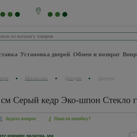
ставка
Установка дверей
Обмен и возврат
Вопр
вери
Мегаполис
Дрезден
Дрезден
 см Серый кедр Эко-шпон Стекло 
Задать вопрос
Нашли ошибку?
те ширину полотна, мм