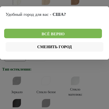
Лиственница
Натуральный
Кедр снежный
Удобный город для вас -
США?
мокко
дуб
Темный
ВСЁ ВЕРНО
Серый кедр
кипарис
Тип покрытия:
СМЕНИТЬ ГОРОД
Эко-шпон
Эко-вуд
Тип остекления:
Стекло
Зеркало
Стекло белое
мателюкс