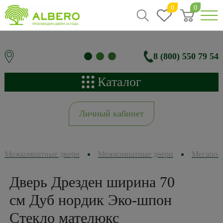
0
0
8 (800) 550 79 54
Каталог
Личный кабинет
Межкомнатные двери
Межкомнатные двери
Мегапол
Дверь Дрезден ширина 70
см Дуб нордик Эко-шпон
Стекло мателюкс