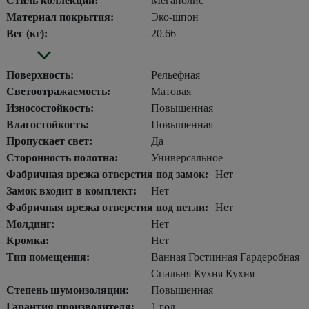
Стиль коллекции:
Мегаполис
Материал покрытия:
Эко-шпон
Вес (кг):
20.66
Поверхность:
Рельефная
Светоотражаемость:
Матовая
Износостойкость:
Повышенная
Влагостойкость:
Повышенная
Пропускает свет:
Да
Сторонность полотна:
Универсальное
Фабричная врезка отверстия под замок:
Нет
Замок входит в комплект:
Нет
Фабричная врезка отверстия под петли:
Нет
Молдинг:
Нет
Кромка:
Нет
Тип помещения:
Ванная Гостинная Гардеробная
Спальня Кухня Кухня
Степень шумоизоляции:
Повышенная
Гарантия производителя:
1 год