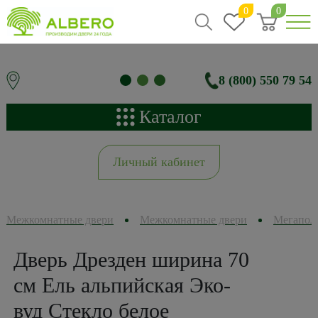
0
0
8 (800) 550 79 54
Каталог
Личный кабинет
Межкомнатные двери
Межкомнатные двери
Мегапол
Дверь Дрезден ширина 70
см Ель альпийская Эко-
вуд Стекло белое