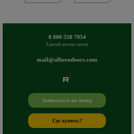
8 800 550 7954
Единый контакт-центр
mail@alberodoors.com
Albero
Сибиряков-Гвардейцев 49/3
630088
Новосибирск
,
+7 800 765 43 42
mail@alberodoors.com
,
Записаться на замер
Где купить?