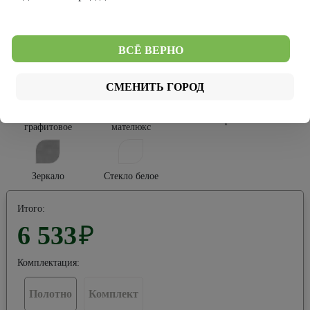
Эко-шпон
Эко-вуд
ВСЁ ВЕРНО
Тип остекления:
СМЕНИТЬ ГОРОД
Стекло
Стекло
Стекло черное
графитовое
мателюкс
Зеркало
Стекло белое
Итого:
6 533
₽
Комплектация:
Полотно
Комплект