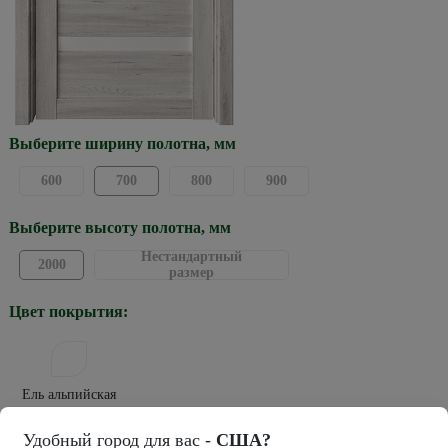
Выберите ширину полотна, мм
600
700
800
900
Выберите высоту полотна, мм
Нестандартный
2000
размер
Цвет покрытия:
Ель альпийская
Тип покрытия:
Удобный город для вас -
США?