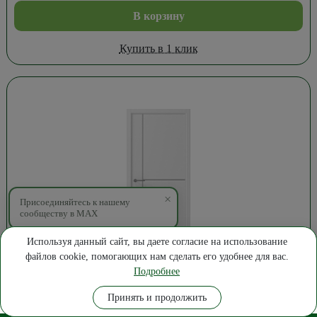
В корзину
Купить в 1 клик
×
Присоединяйтесь к нашему
сообществу в MAX
Используя данный сайт, вы даете согласие на использование
файлов cookie, помогающих нам сделать его удобнее для вас.
8 348
₽
Подробнее
Дверь Графика-3 Винил ПРО Белый 90см.
Где купить
Замер
Позвонить
Написать
Принять и продолжить