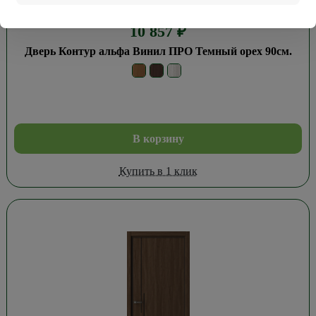
10 857
₽
Дверь Контур альфа Винил ПРО Темный орех 90см.
В корзину
Купить в 1 клик