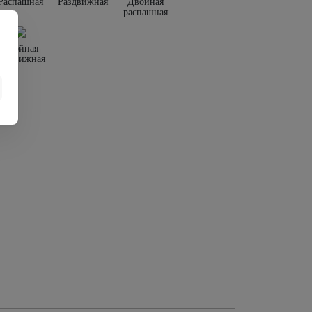
Распашная
Раздвижная
Двойная
распашная
Двойная
раздвижная