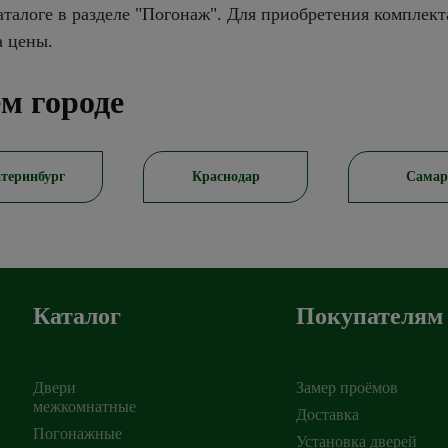
талоге в разделе "Погонаж". Для приобретения комплект
а цены.
м городе
теринбург
Краснодар
Самар
Каталог
Покупателям
Двери
Замер проёмов
межкомнатные
Доставка
Погонажные
Установка дверей