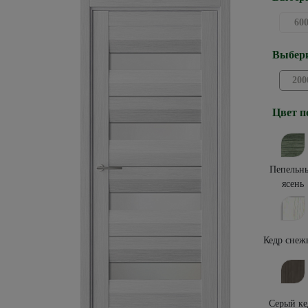
60
Выбери
200
Цвет п
Пепельн
ясень
Кедр снеж
Серый ке