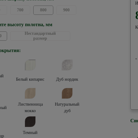
И
0
700
800
900
те высоту полотна, мм
К
Нестандартный
0
размер
окрытия:
•
ый
Белый кипарис
Дуб нордик
Лиственница
Натуральный
ный
мокко
дуб
Си
Темный
др