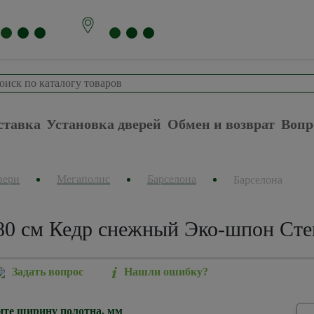
ставка
Установка дверей
Обмен и возврат
Вопр
вери
Мегаполис
Барселона
Барселона
80 см Кедр снежный Эко-шпон Сте
Задать вопрос
Нашли ошибку?
те ширину полотна, мм