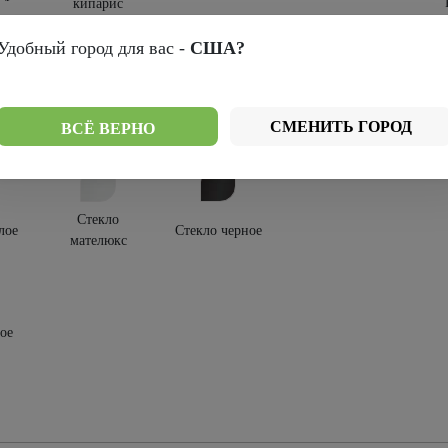
кипарис
крытия:
Удобный город для вас -
США?
-шпон
СМЕНИТЬ ГОРОД
ВСЁ ВЕРНО
текления:
Стекло
лое
Стекло черное
мателюкс
ое