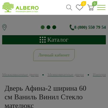
0
0
8 (800) 550 79 54
Каталог
Личный кабинет
Межкомнатные двери
Межкомнатные двери
Империя
Дверь Афина-2 ширина 60
см Ваниль Винил Стекло
мателюкс