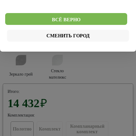
Платина
Серый
Тип покрытия:
ВСЁ ВЕРНО
Винил
СМЕНИТЬ ГОРОД
Тип остекления:
Стекло
Зеркало грей
мателюкс
Итого:
14 432
₽
Комплектация:
Компланарный
Полотно
Комплект
комплект