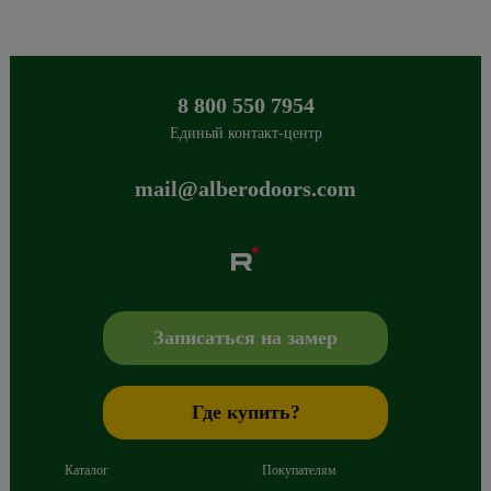
8 800 550 7954
Единый контакт-центр
mail@alberodoors.com
Albero
Сибиряков-Гвардейцев 49/3
630088
Новосибирск
,
+7 800 765 43 42
mail@alberodoors.com
,
Записаться на замер
Где купить?
Каталог
Покупателям