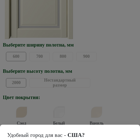
Выберите ширину полотна, мм
600
700
800
900
Выберите высоту полотна, мм
Нестандартный
2000
размер
Цвет покрытия:
Сэнд
Белый
Ваниль
Удобный город для вас -
США?