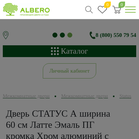
0
0
8 (800) 550 79 54
Каталог
Личный кабинет
Межкомнатные двери
Межкомнатные двери
Status
Дверь СТАТУС А ширина
60 см Латте Эмаль ПГ
кромка Хром алюминий с