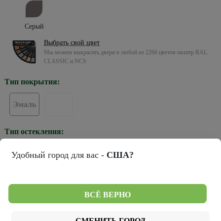
Серый
Выбрать свой цвет
Мы можем выкрасить двери в любой из 2266 цветов палитр RAL
CLASSIC и NCS
Тип покрытия:
Эмаль
Тип остекления:
Удобный город для вас -
США?
ПГ
Цвет кромки:
ВСЁ ВЕРНО
СМЕНИТЬ ГОРОД