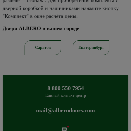
разделе "Погонаж". Для приобретения комплекта с
дверной коробкой и наличниками нажмите кнопку
"Комплект" в окне расчёта цены.
Двери ALBERO в вашем городе
ирск
Саратов
Екатеринбург
8 800 550 7954
Единый контакт-центр
mail@alberodoors.com
Albero