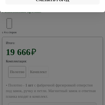
Хром
Черная
Расположение кромки:
с 4-х сторон
Итого:
19 666
₽
Комплектация:
Полотно
Комплект
• Полотно -
1
шт
с фабричной фрезеровкой отверстия
под замок, ручку и петли. Магнитный замок и ответная
планка входят в комплект.