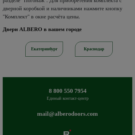
разделе "Погонаж". Для приобретения комплекта с
дверной коробкой и наличниками нажмите кнопку
"Комплект" в окне расчёта цены.
Двери ALBERO в вашем городе
ов
Екатеринбург
Краснодар
8 800 550 7954
Единый контакт-центр
mail@alberodoors.com
Albero