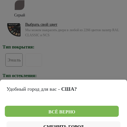
Серый
Выбрать свой цвет
Мы можем выкрасить двери в любой из 2266 цветов палитр RAL
CLASSIC и NCS
Тип покрытия:
Эмаль
Тип остекления:
Удобный город для вас -
США?
ПГ
Цвет кромки:
ВСЁ ВЕРНО
СМЕНИТЬ ГОРОД