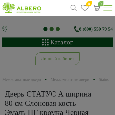
0
0
8 (800) 550 79 54
Каталог
Личный кабинет
Межкомнатные двери
Межкомнатные двери
Status
Дверь СТАТУС А ширина
80 см Слоновая кость
Эмаль ПГ кромка Черная