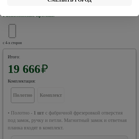
Хром
Черная
Расположение кромки:
с 4-х сторон
Итого:
19 666
₽
Комплектация:
Полотно
Комплект
• Полотно -
1
шт
с фабричной фрезеровкой отверстия
под замок, ручку и петли. Магнитный замок и ответная
планка входят в комплект.